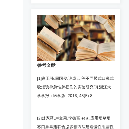
参考文献
[1]肖卫强,周国俊,许成云,等不同模式口鼻式
吸烟诱导急性肺损伤的实验研究[J].浙江大
学学报：医学版, 2016, 45(5):8.
[2]舒家泽,卢文菊,李德富,et al.应用烟草烟
雾口鼻暴露联合脂多糖方法建造慢性阻塞性