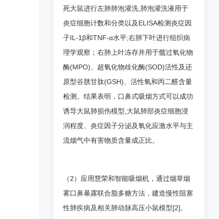
死大鼠进行左肺肺泡灌洗,肺泡灌洗液用于
炎症细胞计数和分类以及ELISA检测炎症因
子IL-1β和TNF-α水平;右肺下叶进行组织病
理学观察；右肺上叶冻存并用于髓过氧化物
酶(MPO)、超氧化物歧化酶(SOD)活性及还
原型谷胱甘肽(GSH)、活性氧和丙二醛含量
检测。结果表明，口鼻式吸烟方式可以成功
诱导大鼠肺损伤模型,大鼠肺部炎症细胞浸
润程度、炎症因子分泌及氧化应激水平与主
流烟气中有害物质含量成正比。
（2）应用慧荣和智能吸烟机，通过烟草烟
雾口鼻暴露联合脂多糖方法，建造慢性阻塞
性肺疾病及相关肺动脉高压小鼠模型[2]。