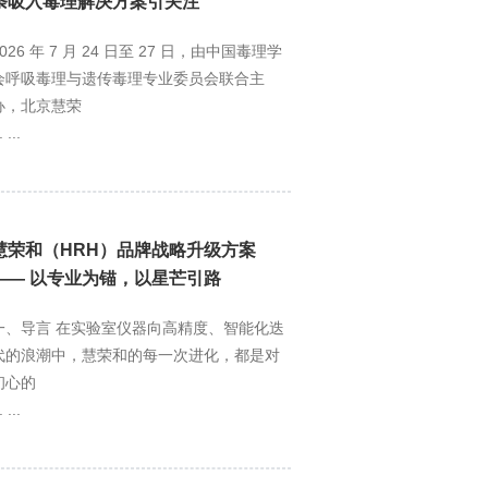
条吸入毒理解决方案引关注
2026 年 7 月 24 日至 27 日，由中国毒理学
会呼吸毒理与遗传毒理专业委员会联合主
办，北京慧荣
. ...
慧荣和（HRH）品牌战略升级方案
—— 以专业为锚，以星芒引路
一、导言 在实验室仪器向高精度、智能化迭
代的浪潮中，慧荣和的每一次进化，都是对
初心的
. ...