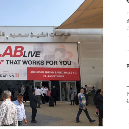
..
..